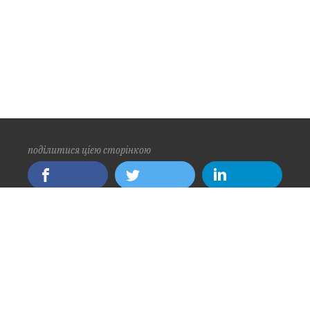
поділитися цією сторінкою
написати нам
info@pride.com.ua
зв'язатися з нами
+38 068 909 92 72
+38 093 802 32 95